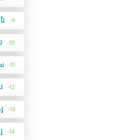
9-
تأسيس الصندوق الوقفي لدعم قطاع إكرام الموتى
10-
تكوين لجنة الرصد والاعتناء بالمقابر
11-
نموذج المغسلة الحديثة
12-
تعزيز التواصل بين المؤثرين في قطاع اكرام الموتى
13-
إطلاق مسار إكرام الموتى بمنصة جود إكرام
14-
إطلاق القناة المرئية التوعوية