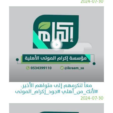
2024-07-30
معاً لنكرمهم إلى مثواهم الأخير.
#لأنك_من_أهلي #جود_إكرام_الموتى
2024-07-30